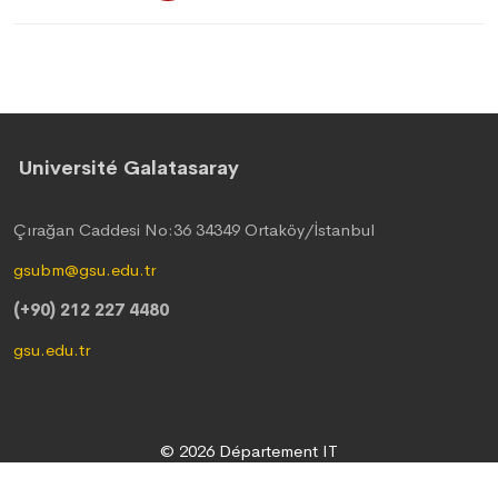
Université Galatasaray
Çırağan Caddesi No:36 34349 Ortaköy/İstanbul
gsubm@gsu.edu.tr
(+90) 212 227 4480
gsu.edu.tr
© 2026 Département IT