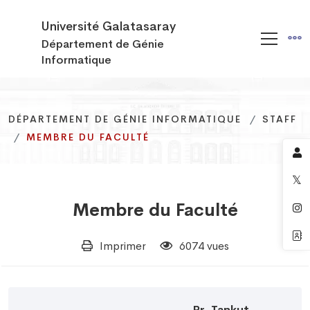
Université Galatasaray
Département de Génie
Informatique
DÉPARTEMENT DE GÉNIE INFORMATIQUE
DÉPARTEMENT DE GÉNIE INFORMATIQUE
DÉPARTEMENT DE GÉNIE INFORMATIQUE
STAFF
STAFF
STAFF
MEMBRE DU FACULTÉ
MEMBRE DU FACULTÉ
MEMBRE DU FACULTÉ
Membre du Faculté
Imprimer
6074 vues
Pr. Tankut