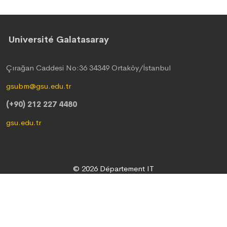
Université Galatasaray
Çırağan Caddesi No:36 34349 Ortaköy/İstanbul
gsubm@gsu.edu.tr
(+90) 212 227 4480
gsu.edu.tr
© 2026 Département IT