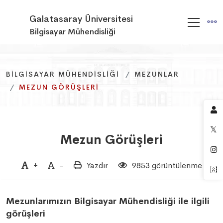
Galatasaray Üniversitesi
Bilgisayar Mühendisliği
BILGISAYAR MÜHENDISLIĞI
BILGISAYAR MÜHENDISLIĞI
BILGISAYAR MÜHENDISLIĞI
MEZUNLAR
MEZUNLAR
MEZUNLAR
MEZUN GÖRÜŞLERI
MEZUN GÖRÜŞLERI
MEZUN GÖRÜŞLERI
Mezun Görüşleri
+
-
Yazdır
9853 görüntülenme
Mezunlarımızın Bilgisayar Mühendisliği ile ilgili
görüşleri