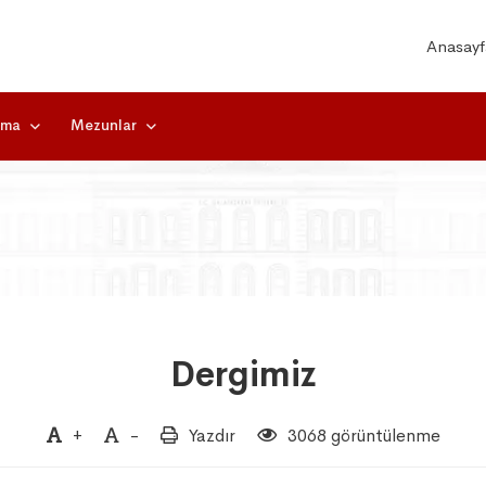
Anasayf
rma
Mezunlar
Dergimiz
+
-
Yazdır
3068 görüntülenme