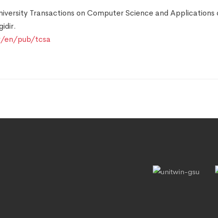
ersity Transactions on Computer Science and Applications derg
idir.
tr/en/pub/tcsa