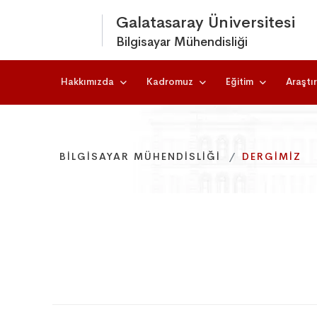
Galatasaray Üniversitesi
Bilgisayar Mühendisliği
Hakkımızda
Kadromuz
Eğitim
Araştı
BILGISAYAR MÜHENDISLIĞI
BILGISAYAR MÜHENDISLIĞI
BILGISAYAR MÜHENDISLIĞI
DERGIMIZ
DERGIMIZ
DERGIMIZ