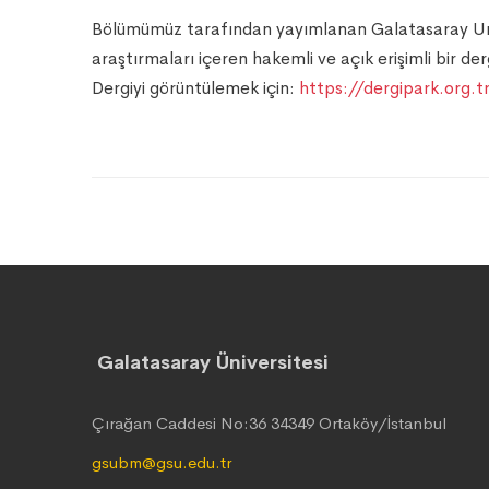
Bölümümüz tarafından yayımlanan Galatasaray Univ
araştırmaları içeren hakemli ve açık erişimli bir derg
Dergiyi görüntülemek için:
https://dergipark.org.
Galatasaray Üniversitesi
Çırağan Caddesi No:36 34349 Ortaköy/İstanbul
gsubm@gsu.edu.tr