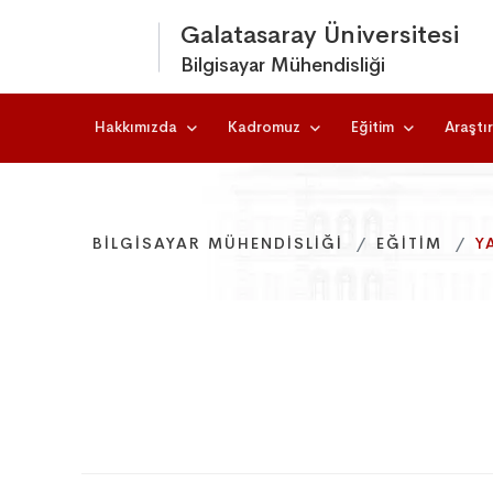
Galatasaray Üniversitesi
Bilgisayar Mühendisliği
Hakkımızda
Kadromuz
Eğitim
Araştı
BILGISAYAR MÜHENDISLIĞI
BILGISAYAR MÜHENDISLIĞI
BILGISAYAR MÜHENDISLIĞI
EĞITIM
EĞITIM
EĞITIM
Y
Y
Y