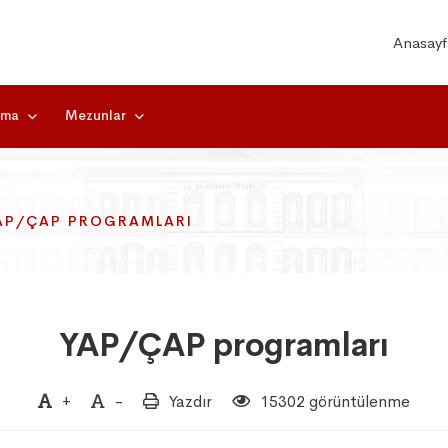
Anasayf
rma
Mezunlar
AP/ÇAP PROGRAMLARI
AP/ÇAP PROGRAMLARI
AP/ÇAP PROGRAMLARI
YAP/ÇAP programları
+
-
Yazdır
15302 görüntülenme