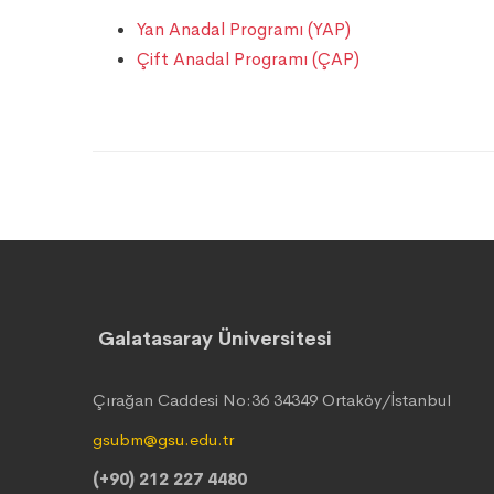
Yan Anadal Programı (YAP)
Çift Anadal Programı (ÇAP)
Galatasaray Üniversitesi
Çırağan Caddesi No:36 34349 Ortaköy/İstanbul
gsubm@gsu.edu.tr
(+90) 212 227 4480