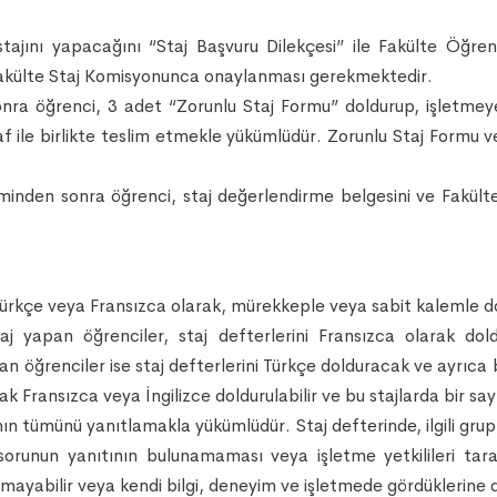
tajını yapacağını “Staj Başvuru Dilekçesi” ile Fakülte Öğre
in Fakülte Staj Komisyonunca onaylanması gerekmektedir.
onra öğrenci, 3 adet “Zorunlu Staj Formu” doldurup, işletme
af ile birlikte teslim etmekle yükümlüdür. Zorunlu Staj Formu ve
iminden sonra öğrenci, staj değerlendirme belgesini ve Fakült
k Türkçe veya Fransızca olarak, mürekkeple veya sabit kalemle d
taj yapan öğrenciler, staj defterlerini Fransızca olarak do
pan öğrenciler ise staj defterlerini Türkçe dolduracak ve ayrıca 
ak Fransızca veya İngilizce doldurulabilir ve bu stajlarda bir say
rının tümünü yanıtlamakla yükümlüdür. Staj defterinde, ilgili grup
sorunun yanıtının bulunamaması veya işletme yetkilileri taraf
amayabilir veya kendi bilgi, deneyim ve işletmede gördüklerine 