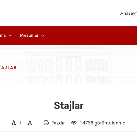
Anasayf
rma
Mezunlar
TAJLAR
TAJLAR
TAJLAR
Stajlar
+
-
Yazdır
14788 görüntülenme