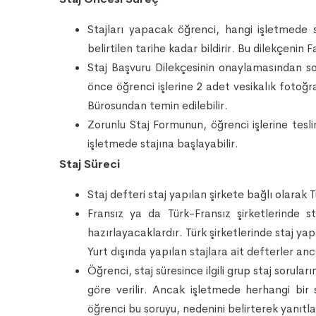
Stajları yapacak öğrenci, hangi işletmede s
belirtilen tarihe kadar bildirir. Bu dilekçen
Staj Başvuru Dilekçesinin onaylamasından s
önce öğrenci işlerine 2 adet vesikalık fotoğr
Bürosundan temin edilebilir.
Zorunlu Staj Formunun, öğrenci işlerine tesl
işletmede stajına başlayabilir.
Staj Süreci
Staj defteri staj yapılan şirkete bağlı olara
Fransız ya da Türk-Fransız şirketlerinde s
hazırlayacaklardır. Türk şirketlerinde staj ya
Yurt dışında yapılan stajlara ait defterler anc
Öğrenci, staj süresince ilgili grup staj sorula
göre verilir. Ancak işletmede herhangi bir 
öğrenci bu soruyu, nedenini belirterek yanıtl