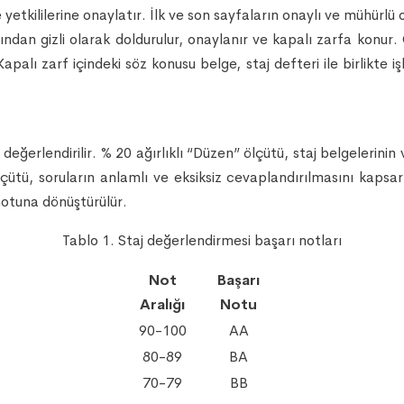
e yetkililerine onaylatır. İlk ve son sayfaların onaylı ve mühürl
ndan gizli olarak doldurulur, onaylanır ve kapalı zarfa konur. 
Kapalı zarf içindeki söz konusu belge, staj defteri ile birlikte
 değerlendirilir. % 20 ağırlıklı “Düzen” ölçütü, staj belgelerin
 ölçütü, soruların anlamlı ve eksiksiz cevaplandırılmasını kaps
notuna dönüştürülür.
Tablo 1. Staj değerlendirmesi başarı notları
Not
Başarı
Aralığı
Notu
90-100
AA
80-89
BA
70-79
BB