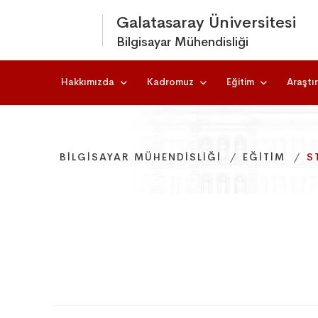
Galatasaray Üniversitesi
Bilgisayar Mühendisliği
Hakkımızda
Kadromuz
Eğitim
Araştı
BILGISAYAR MÜHENDISLIĞI
BILGISAYAR MÜHENDISLIĞI
BILGISAYAR MÜHENDISLIĞI
EĞITIM
EĞITIM
EĞITIM
S
S
S