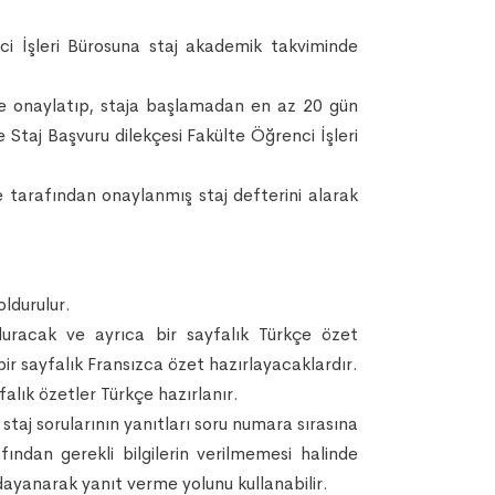
nci İşleri Bürosuna staj akademik takviminde
ye onaylatıp, staja başlamadan en az 20 gün
 Staj Başvuru dilekçesi Fakülte Öğrenci İşleri
e tarafından onaylanmış staj defterini alarak
oldurulur.
lduracak ve ayrıca bir sayfalık Türkçe özet
bir sayfalık Fransızca özet hazırlayacaklardır.
falık özetler Türkçe hazırlanır.
 staj sorularının yanıtları soru numara sırasına
ından gerekli bilgilerin verilmemesi halinde
dayanarak yanıt verme yolunu kullanabilir.