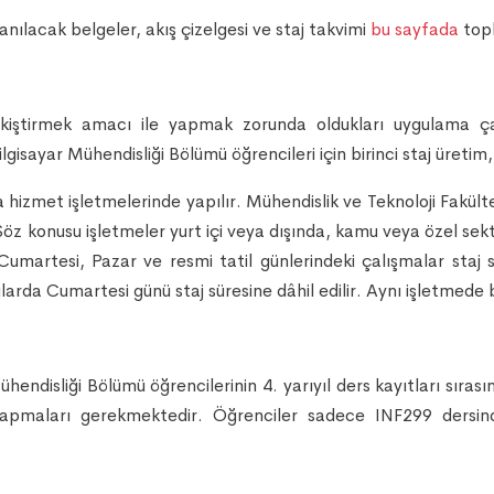
llanılacak belgeler, akış çizelgesi ve staj takvimi
bu sayfada
topl
 pekiştirmek amacı ile yapmak zorunda oldukları uygulama çal
 Bilgisayar Mühendisliği Bölümü öğrencileri için birinci staj üretim,
hizmet işletmelerinde yapılır. Mühendislik ve Teknoloji Fakültes
z konusu işletmeler yurt içi veya dışında, kamu veya özel sektöre
r. Cumartesi, Pazar ve resmi tatil günlerindeki çalışmalar st
larda Cumartesi günü staj süresine dâhil edilir. Aynı işletmede 
hendisliği Bölümü öğrencilerinin 4. yarıyıl ders kayıtları sırası
 yapmaları gerekmektedir. Öğrenciler sadece INF299 dersin