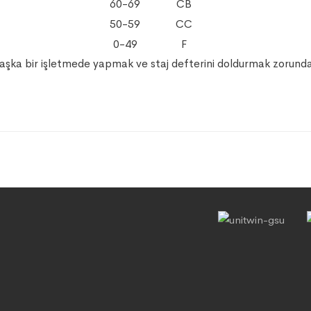
60-69
CB
50-59
CC
0-49
F
ı başka bir işletmede yapmak ve staj defterini doldurmak zorund