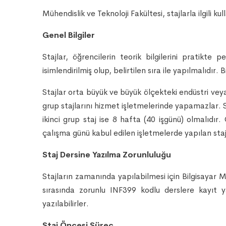
Mühendislik ve Teknoloji Fakültesi, stajlarla ilgili ku
Genel Bilgiler
Stajlar, öğrencilerin teorik bilgilerini pratikte
isimlendirilmiş olup, belirtilen sıra ile yapılmalıdır.
Stajlar orta büyük ve büyük ölçekteki endüstri veya 
grup stajlarını hizmet işletmelerinde yapamazlar. Sö
ikinci grup staj ise 8 hafta (40 işgünü) olmalıdı
çalışma günü kabul edilen işletmelerde yapılan staj
Staj Dersine Yazılma Zorunluluğu
Stajların zamanında yapılabilmesi için Bilgisayar Mü
sırasında zorunlu INF399 kodlu derslere kayıt
yazılabilirler.
Staj Öncesi Süreç