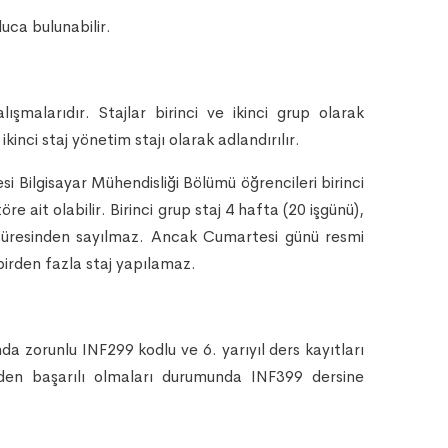
uca bulunabilir.
ışmalarıdır. Stajlar birinci ve ikinci grup olarak
 ikinci staj yönetim stajı olarak adlandırılır.
i Bilgisayar Mühendisliği Bölümü öğrencileri birinci
 ait olabilir. Birinci grup staj 4 hafta (20 işgünü),
aj süresinden sayılmaz. Ancak Cumartesi günü resmi
birden fazla staj yapılamaz.
nda zorunlu INF299 kodlu ve 6. yarıyıl ders kayıtları
den başarılı olmaları durumunda INF399 dersine