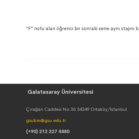
“F” notu alan öğrenci bir sonraki sene aynı stajın
Galatasaray Üniversitesi
Çırağan Caddesi No:36 34349 Ortaköy/İstanbul
gsubm@gsu.edu.tr
(+90) 212 227 4480